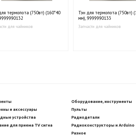
для термопота (750вт) (160*40
Тэн для термопота (750вт) (
 9999990132
мм), 9999990133
асти для чайников
Запчасти для чайников
ненты
Оборудование, инструменты
нны и аксессуары
Пульты
ядные устройства
Радиодетали
ние для приема TV сигнала
Радиоконструкторы и Arduino
Разное