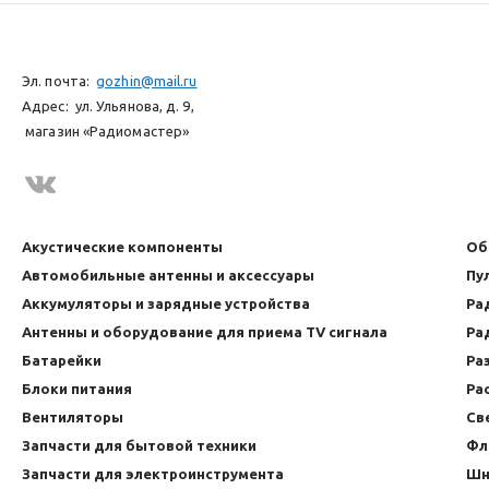
Эл. почта:
gozhin@mail.ru
Адрес:
ул. Ульянова, д. 9,
магазин «Радиомастер»
Акустические компоненты
Об
Автомобильные антенны и аксессуары
Пу
Аккумуляторы и зарядные устройства
Ра
Антенны и оборудование для приема TV сигнала
Ра
Батарейки
Ра
Блоки питания
Ра
Вентиляторы
Св
Запчасти для бытовой техники
Фл
Запчасти для электроинструмента
Шн