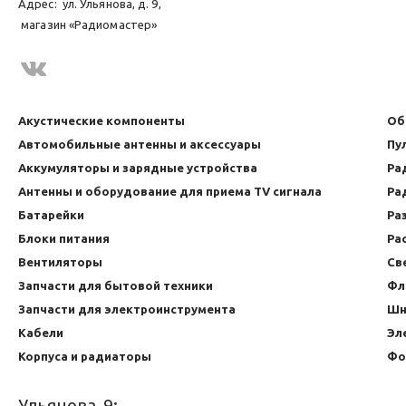
Адрес:
ул. Ульянова, д. 9,
магазин «Радиомастер»
Акустические компоненты
Об
Автомобильные антенны и аксессуары
Пу
Аккумуляторы и зарядные устройства
Ра
Антенны и оборудование для приема TV сигнала
Ра
Батарейки
Ра
Блоки питания
Ра
Вентиляторы
Св
Запчасти для бытовой техники
Фл
Запчасти для электроинструмента
Шн
Кабели
Эл
Корпуса и радиаторы
Фо
Ульянова, 9: