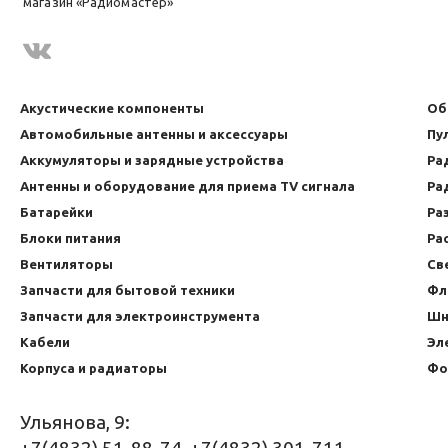
магазин «Радиомастер»
Акустические компоненты
Об
Автомобильные антенны и аксессуары
Пу
Аккумуляторы и зарядные устройства
Ра
Антенны и оборудование для приема TV сигнала
Ра
Батарейки
Ра
Блоки питания
Ра
Вентиляторы
Св
Запчасти для бытовой техники
Фл
Запчасти для электроинструмента
Шн
Кабели
Эл
Корпуса и радиаторы
Фо
Ульянова, 9:
+7(4832) 51-88-74, +7(4832) 301-711