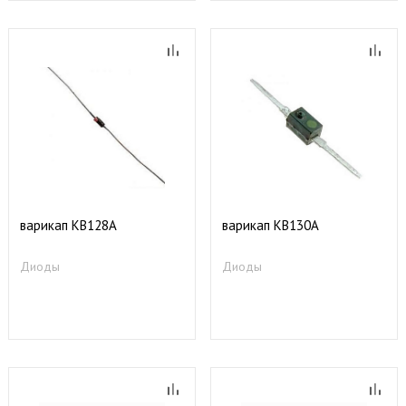
варикап КВ128А
варикап КВ130А
Диоды
Диоды