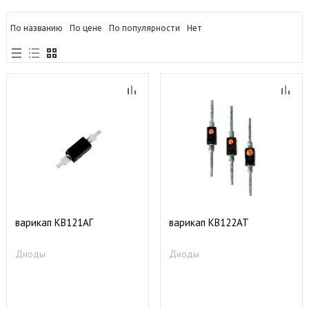
По названию
По цене
По популярности
Нет
варикап КВ121АГ
варикап КВ122АТ
Диоды
Диоды