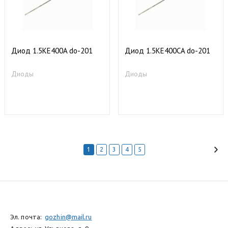
Диод 1.5KE400A do-201
Диод 1.5KE400СA do-201
Диоды
Диоды
1
2
3
4
5
Эл. почта:
gozhin@mail.ru