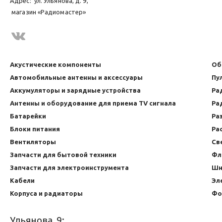
Адрес:
ул. Ульянова, д. 9,
магазин «Радиомастер»
Акустические компоненты
Об
Автомобильные антенны и аксессуары
Пу
Аккумуляторы и зарядные устройства
Ра
Антенны и оборудование для приема TV сигнала
Ра
Батарейки
Ра
Блоки питания
Ра
Вентиляторы
Св
Запчасти для бытовой техники
Фл
Запчасти для электроинструмента
Шн
Кабели
Эл
Корпуса и радиаторы
Фо
Ульянова, 9: