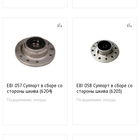
EBI 057 Суппорт в сборе со
EBI 058 Суппорт в сборе со
стороны шкива (6204)
стороны шкива (6203)
(80037476 / 80051645)
(80037468 / 80051647)
Подшипники, опоры-
Подшипники, опоры-
88317100
88317200
суппорты
суппорты