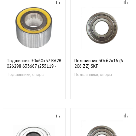
Подшипник 30х60х37 BA2B
Подшипник 30х62х16 (6
026298 633667 (255119 -
206 ZZ) SKF
48ps/box) 255119
Подшипники, опоры-
Подшипники, опоры-
49029830
суппорты
суппорты