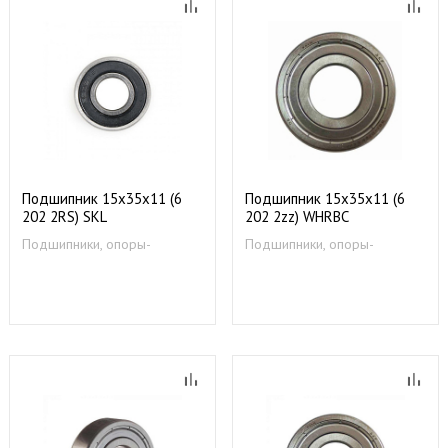
Подшипник 15х35х11 (6
Подшипник 15х35х11 (6
202 2RS) SKL
202 2zz) WHRBC
(OAC002599, BRG013UN,
Подшипники, опоры-
Подшипники, опоры-
BRG014UN, BRG613UN
суппорты
суппорты