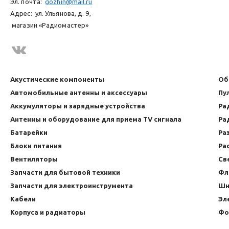
Эл. почта:
gozhin@mail.ru
Адрес:
ул. Ульянова, д. 9,
магазин «Радиомастер»
Акустические компоненты
Об
Автомобильные антенны и аксессуары
Пу
Аккумуляторы и зарядные устройства
Ра
Антенны и оборудование для приема TV сигнала
Ра
Батарейки
Ра
Блоки питания
Ра
Вентиляторы
Св
Запчасти для бытовой техники
Фл
Запчасти для электроинструмента
Шн
Кабели
Эл
Корпуса и радиаторы
Фо