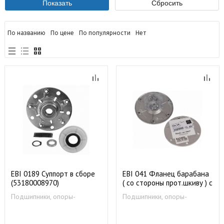
По названию
По цене
По популярности
Нет
EBI 0189 Суппорт в сборе
EBI 041 Фланец барабана
(53180008970)
( со стороны прот.шкиву ) с
ком-том болтов 88305000
Подшипники, опоры-
Подшипники, опоры-
суппорты
суппорты