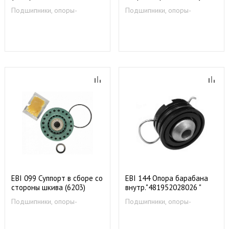
(Left) (6203
Подшипники, опоры-
Подшипники, опоры-
суппорты
суппорты
EBI 099 Суппорт в сборе со
EBI 144 Опора барабана
стороны шкива (6203)
внутр."481952028026 "
ZN582
Подшипники, опоры-
Подшипники, опоры-
суппорты
суппорты