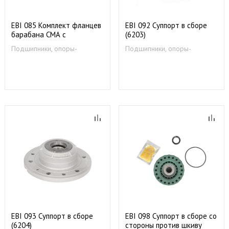
EBI 085 Комплект фланцев
EBI 092 Суппорт в сборе
барабана СМА с
(6203)
вертикальной загрузкой
Подшипники, опоры-
Подшипники, опоры-
480110100802
суппорты
суппорты
481252088117 IG5821
EBI 093 Суппорт в сборе
EBI 098 Суппорт в сборе со
(6204)
стороны против шкиву