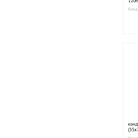
120m
кле
Конд
конд
(35х
Конд