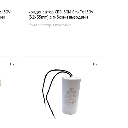
х450V
конденсатор CBB-60М 8mkFх450V
ами
(32х55mm) с гибкими выводами
Конденсаторы пусковые