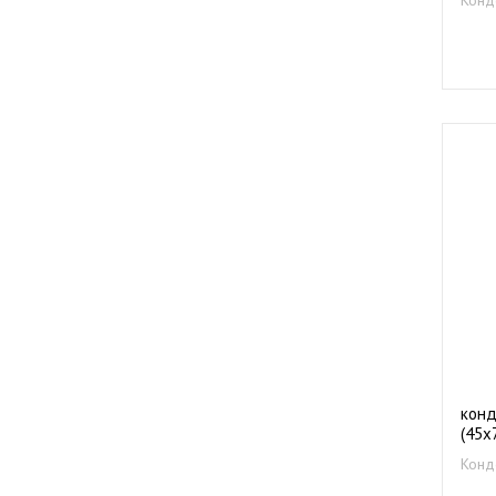
конд
(45х
Конд