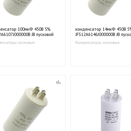
енсатор 100мкФ 450В 5%
конденсатор 14мкФ 450В 5
2A6107J000000B JB пусковой
JFS12A6146J000000B JB пуск
аллизированная пленка)
(металлизированная пленка)
енсаторы пусковые
Конденсаторы пусковые