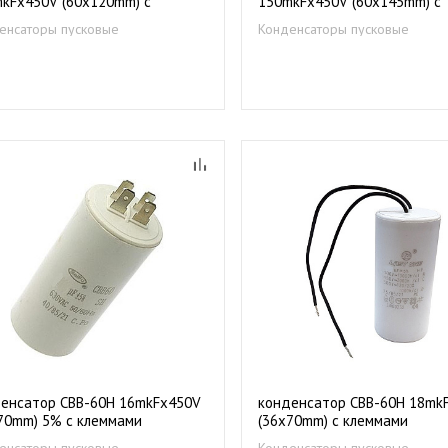
kFх450V (60х120mm) с
150mkFх450V (60х145mm) с
ммами
гибкими выводами
енсаторы пусковые
Конденсаторы пусковые
енсатор CBB-60Н 16mkFх450V
конденсатор CBB-60Н 18mk
70mm) 5% c клеммами
(36х70mm) c клеммами
енсаторы пусковые
Конденсаторы пусковые