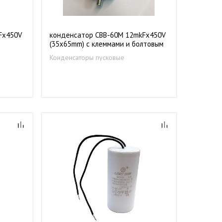
Fх450V
конденсатор CBB-60М 12mkFх450V
(35х65mm) с клеммами и болтовым
креплением
Конденсаторы пусковые