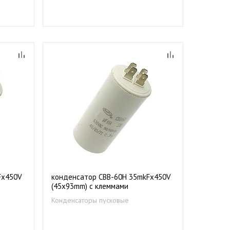
Fх450V
конденсатор CBB-60Н 35mkFх450V
(45х93mm) с клеммами
Конденсаторы пусковые