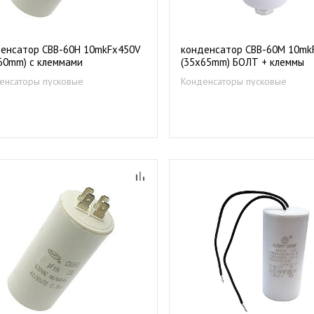
енсатор CBB-60H 10mkFх450V
конденсатор CBB-60М 10mk
60mm) с клеммами
(35х65mm) БОЛТ + клеммы
енсаторы пусковые
Конденсаторы пусковые