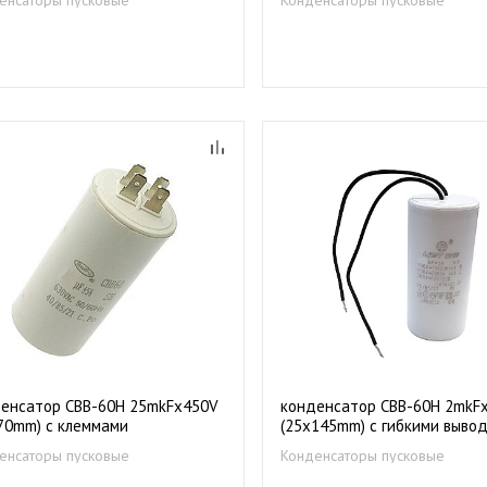
енсатор CBB-60Н 25mkFх450V
конденсатор CBB-60Н 2mkF
70mm) с клеммами
(25х145mm) c гибкими выво
енсаторы пусковые
Конденсаторы пусковые