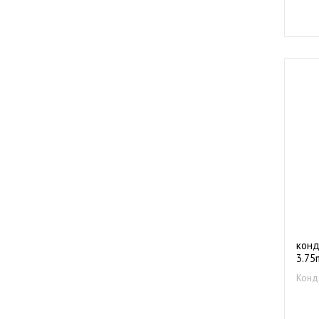
конд
3.75
кле
Конд