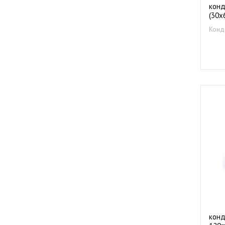
конд
(30х
Конд
конд