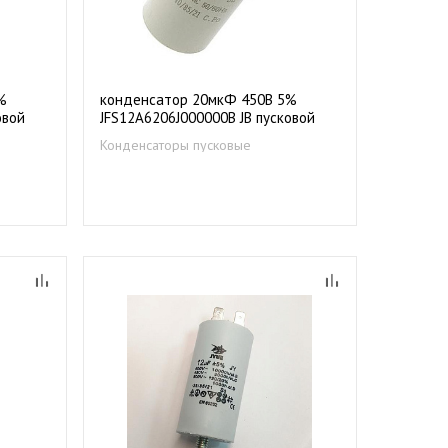
%
конденсатор 20мкФ 450В 5%
овой
JFS12A6206J000000B JB пусковой
(металлизированная пленка)
Конденсаторы пусковые