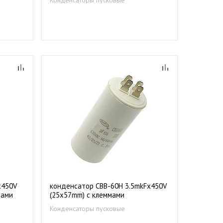
х450V
конденсатор CBB-60Н 3.5mkFх450V
дами
(25х57mm) с клеммами
Конденсаторы пусковые