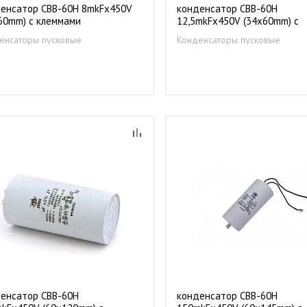
енсатор CBB-60Н 8mkFх450V
конденсатор CBB-60Н
60mm) c клеммами
12,5mkFх450V (34х60mm) c
клеммами
енсаторы пусковые
Конденсаторы пусковые
енсатор CBB-60Н
конденсатор CBB-60Н