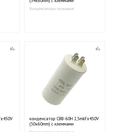
(34х60mm) c клеммами
Конденсаторы пусковые
Fх450V
конденсатор CBB-60Н 2,5mkFх450V
(30х60mm) c клеммами
Конденсаторы пусковые