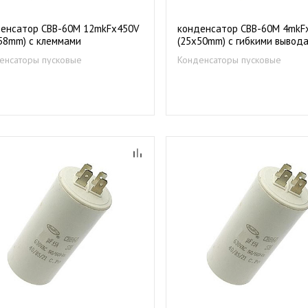
енсатор CBB-60М 12mkFх450V
конденсатор CBB-60М 4mkF
58mm) с клеммами
(25х50mm) с гибкими вывод
енсаторы пусковые
Конденсаторы пусковые